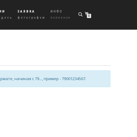
ИИ
ЗАЯВКА
ИНФО
0
здесь
фотографам
полезное
те, начиная с 79..., пример - 79001234567.