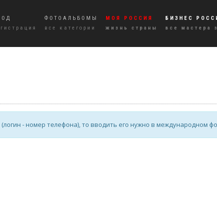
ХОД
ФОТОАЛЬБОМЫ
МОЯ РОССИЯ
БИЗНЕС РОСС
егистрация
все категории
жизнь страны
все мастера 
логин - номер телефона), то вводить его нужно в международном форма