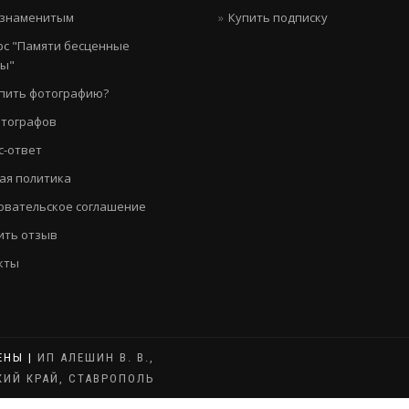
 знаменитым
Купить подписку
рс "Памяти бесценные
цы"
упить фотографию?
отографов
с-ответ
ая политика
овательское соглашение
ить отзыв
кты
ЕНЫ |
ИП АЛЕШИН В. В.,
КИЙ КРАЙ, СТАВРОПОЛЬ