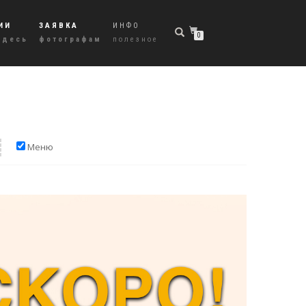
ИИ
ЗАЯВКА
ИНФО
0
здесь
фотографам
полезное
Меню