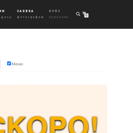
ИИ
ЗАЯВКА
ИНФО
0
здесь
фотографам
полезное
Меню