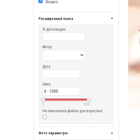
Видео
Расширенный поиск
ID фото/видео:
Автор:
Дата
Цена:
0
1000
Не показывать файлы для взрослых:
Фото параметры