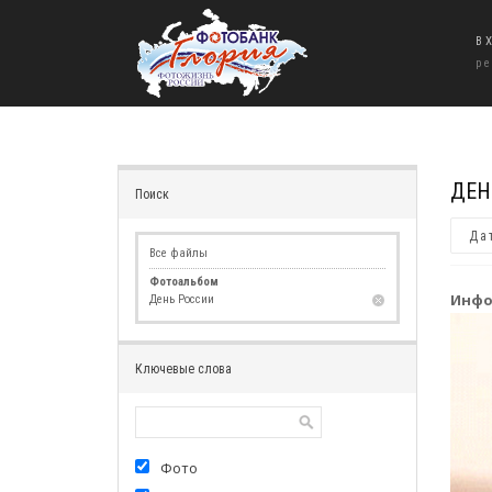
В
р
ДЕН
Поиск
Все файлы
Фотоальбом
Инфо
День России
Ключевые слова
Фото