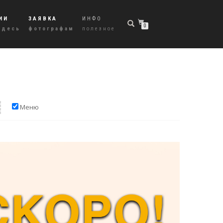
ИИ
ЗАЯВКА
ИНФО
0
здесь
фотографам
полезное
Меню