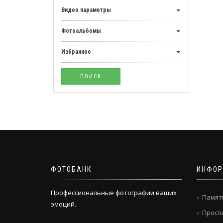
Видео параметры
Фотоальбомы
Избранное
ФОТОБАНК
ИНФОР
Профессиональные фотографии ваших
Памят
эмоций.
Просла