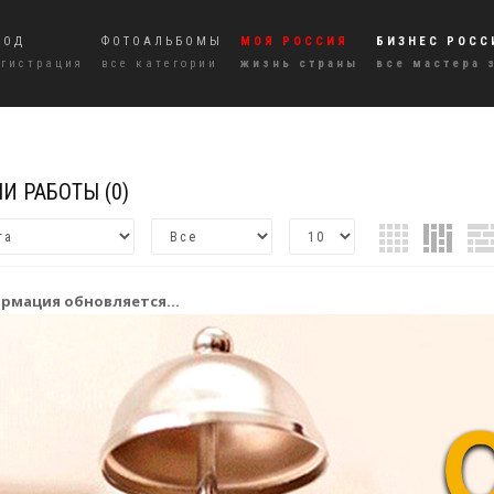
ХОД
ФОТОАЛЬБОМЫ
МОЯ РОССИЯ
БИЗНЕС РОСС
егистрация
все категории
жизнь страны
все мастера 
И РАБОТЫ
(0)
рмация обновляется...