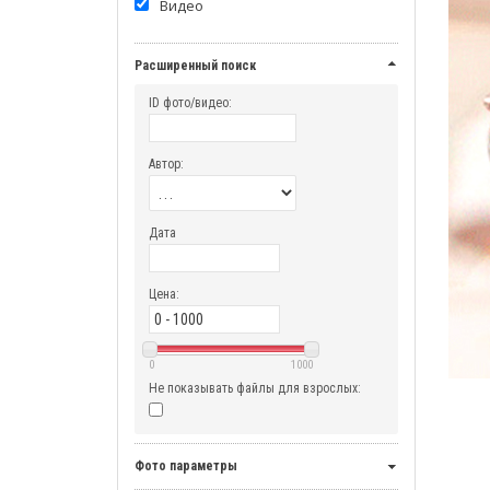
Видео
Расширенный поиск
ID фото/видео:
Автор:
Дата
Цена:
0
1000
Не показывать файлы для взрослых:
Фото параметры