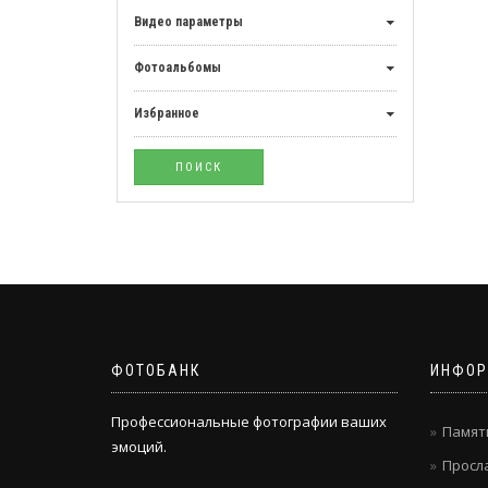
Видео параметры
Фотоальбомы
Избранное
ФОТОБАНК
ИНФОР
Профессиональные фотографии ваших
Памят
эмоций.
Просла